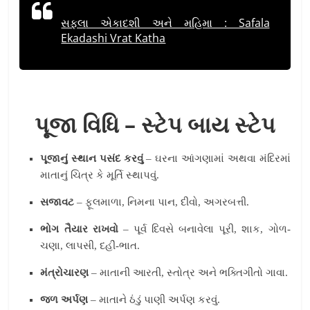
સફલા એકાદશી અને મહિમા : Safala
Ekadashi Vrat Katha
પૂજા વિધિ – સ્ટેપ બાય સ્ટેપ
પૂજાનું સ્થાન પસંદ કરવું
– ઘરના આંગણામાં અથવા મંદિરમાં
માતાનું ચિત્ર કે મૂર્તિ સ્થાપવું.
સજાવટ
– ફૂલમાળા, નિમના પાન, દીવો, અગરબત્તી.
ભોગ તૈયાર રાખવો
– પૂર્વ દિવસે બનાવેલા પૂરી, શાક, ગોળ-
ચણા, લાપસી, દહીં-ભાત.
મંત્રોચારણ
– માતાની આરતી, સ્તોત્ર અને ભક્તિગીતો ગાવા.
જળ અર્પણ
– માતાને ઠંડું પાણી અર્પણ કરવું.