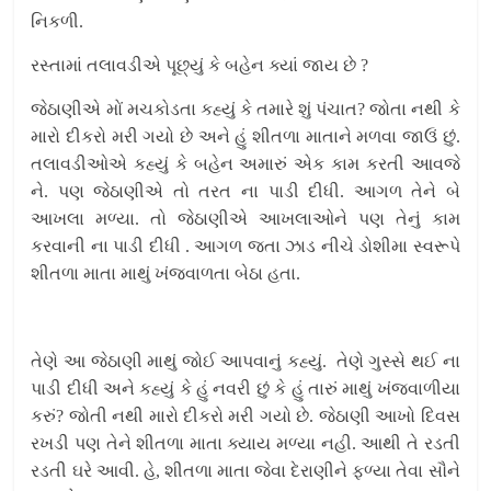
નિકળી.
રસ્તામાં તલાવડીએ પૂછ્યું કે બહેન ક્યાં જાય છે ?
જેઠાણીએ મોં મચકોડતા કહ્યું કે તમારે શું પંચાત? જોતા નથી કે
મારો દીકરો મરી ગયો છે અને હું શીતળા માતાને મળવા જાઉં છું.
તલાવડીઓએ કહ્યું કે બહેન અમારું એક કામ કરતી આવજે
ને. પણ જેઠાણીએ તો તરત ના પાડી દીધી. આગળ તેને બે
આખલા મળ્યા. તો જેઠાણીએ આખલાઓને પણ તેનું કામ
કરવાની ના પાડી દીધી . આગળ જતા ઝાડ નીચે ડોશીમા સ્વરૂપે
શીતળા માતા માથું ખંજવાળતા બેઠા હતા.
તેણે આ જેઠાણી માથું જોઈ આપવાનું કહ્યું. તેણે ગુસ્સે થઈ ના
પાડી દીધી અને કહ્યું કે હું નવરી છું કે હું તારું માથું ખંજવાળીયા
કરું? જોતી નથી મારો દીકરો મરી ગયો છે. જેઠાણી આખો દિવસ
રખડી પણ તેને શીતળા માતા ક્યાય મળ્યા નહી. આથી તે રડતી
રડતી ઘરે આવી. હે, શીતળા માતા જેવા દેરાણીને ફળ્યા તેવા સૌને