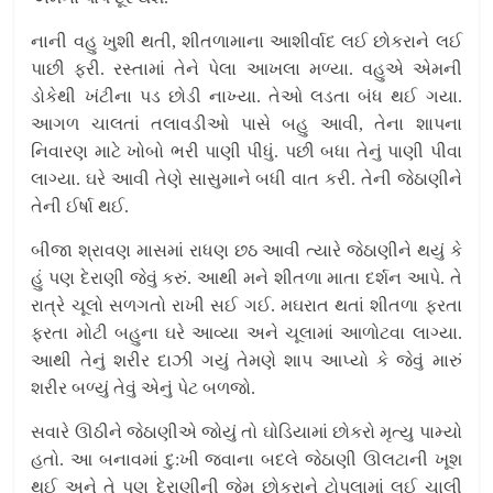
નાની વહુ ખુશી થતી, શીતળામાના આશીર્વાદ લઈ છોકરાને લઈ
પાછી ફરી. રસ્તામાં તેને પેલા આખલા મળ્યા. વહુએ એમની
ડોકેથી ખંટીના પડ છોડી નાખ્યા. તેઓ લડતા બંધ થઈ ગયા.
આગળ ચાલતાં તલાવડીઓ પાસે બહુ આવી, તેના શાપના
નિવારણ માટે ખોબો ભરી પાણી પીધું. પછી બધા તેનું પાણી પીવા
લાગ્યા. ઘરે આવી તેણે સાસુમાને બધી વાત કરી. તેની જેઠાણીને
તેની ઈર્ષા થઈ.
બીજા શ્રાવણ માસમાં રાધણ છઠ આવી ત્યારે જેઠાણીને થયું કે
હું પણ દેરાણી જેવું કરું. આથી મને શીતળા માતા દર્શન આપે. તે
રાત્રે ચૂલો સળગતો રાખી સઈ ગઈ. મઘરાત થતાં શીતળા ફરતા
ફરતા મોટી બહુના ઘરે આવ્યા અને ચૂલામાં આળોટવા લાગ્યા.
આથી તેનું શરીર દાઝી ગયું તેમણે શાપ આપ્યો કે જેવું મારું
શરીર બળ્યું તેવું એનું પેટ બળજો.
સવારે ઊઠીને જેઠાણીએ જોયું તો ઘોડિયામાં છોકરો મૃત્યુ પામ્યો
હતો. આ બનાવમાં દુ:ખી જવાના બદલે જેઠાણી ઊલટાની ખૂશ
થઈ અને તે પણ દેરાણીની જેમ છોકરાને ટોપલામાં લઈ ચાલી