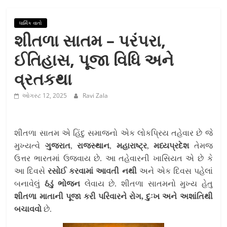
ધાર્મિક વાતો
શીતળા સાતમ – પરંપરા,
ઈતિહાસ, પૂજા વિધિ અને
વ્રતકથા
ઓગસ્ટ 12, 2025
Ravi Zala
શીતળા સાતમ એ હિંદુ સમાજનો એક લોકપ્રિય તહેવાર છે જે
મુખ્યત્વે
ગુજરાત
,
રાજસ્થાન
,
મહારાષ્ટ્ર
,
મધ્યપ્રદેશ
તેમજ
ઉત્તર ભારતમાં ઉજવાય છે. આ તહેવારની ખાસિયત એ છે કે
આ દિવસે
રસોઈ કરવામાં આવતી નથી
અને એક દિવસ પહેલાં
બનાવેલું
ઠંડું ભોજન
લેવાય છે. શીતળા સાતમનો મુખ્ય હેતુ
શીતળા માતાની પૂજા કરી પરિવારને રોગ, દુઃખ અને અશાંતિથી
બચાવવો
છે.