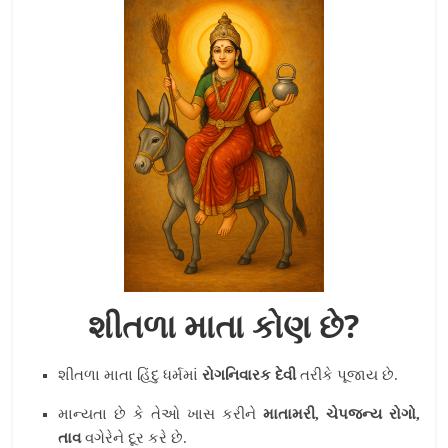
શીતળા માતા કોણ છે?
શીતળા માતા હિંદુ ધર્મમાં
રોગનિવારક દેવી
તરીકે પૂજાય છે.
માન્યતા છે કે તેઓ ખાસ કરીને
માતામરી, ચેપજન્ય રોગો,
તાવ
વગેરેને દૂર કરે છે.