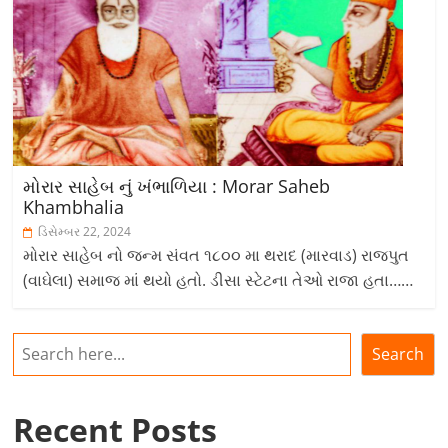
મોરાર સાહેબ નું ખંભાળિયા : Morar Saheb
Khambhalia
ડિસેમ્બર 22, 2024
મોરાર સાહેબ નો જન્મ સંવત ૧૮૦૦ મા થરાદ (મારવાડ) રાજપુત
(વાઘેલા) સમાજ માં થયો હતો. ડીસા સ્ટેટના તેઓ રાજા હતા……
શોધો
Search
Recent Posts