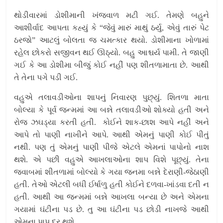
થોડીવારમાં ડોશીમાની ખંજવાળ મટી ગઈ. તેમણે બહુને
આશીર્વાદ આપતા કહ્યું કે “જેવું મારું માથું ઠર્યુ, એવું તારું પેટ
ઠરજો” આટલું બોલતા જ ચમત્કાર થયો. ડોશીમાના ખોળામાં
રહેલ છોકરો સજીવન થઈ ઊઠ્યો. બહુ આશ્ચર્ય પામી. તે જાણી
ગઈ કે આ ડોશીમા બીજું કોઈ નહીં પણ શીતળામાતા છે. આથી
તે તેના પગે પડી ગઈ.
વહુએ તલાવડીઓના શાપનું નિવારણ પુછ્યું. શિતળા માતા
બોલ્યા કે પૂર્વ જન્મમાં આ બન્ને તલાવડીઓ શોક્યો હતી અને
રોજ ઝઘડ્યા કરતી હતી. કોઈને શાક-છાશ આપે નહીં અને
આપે તો પાણી નાખીને આપે. આથી એમનું પાણી કોઈ પીતું
નથી. પણ તું એમનું પાણી પીજે એટલે એમનાં પાપોનો નાશ
થશે. એ પછી વહુએ આખલાઓના શાપ વિશે પૂછ્યું. તેના
જવાબમાં શીતળામાં બોલ્યો કે ગયા જનમા બન્ને દેરાણી-જેઠાણી
હતી. તેઓ એટલી બધી ઈર્ષાળુ હતી કોઈને દળવા-ખાંડવા દતી ન
હતી. આથી આ જન્મમાં બન્ને આખલા બન્યા છે અને એમના
ગયામાં ઘંટીના પડ છે. તુ આ ઘંટીના પડ છોડી નાખજે આથી
એમના પાપ દૂર થશે.