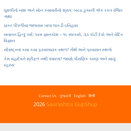
ઘૂમલીનો નાશ અને સોન કંસારારીનો શ્રાપ: બરડા ડુંગરની એક રકત રંજિત
ગાથા
ઠાકર પીપળીયા જલારામ બાપા લાકડી ઇતિહાસ
સનાતન હિન્દુ ધર્મ: પરમ જ્ઞાનકોશ – ૧૬ સંસ્કારો, ૩૩ કોટી દેવો અને વેદિક
વિજ્ઞાન
સૌરાષ્ટ્રનાં કયા કયા ફરવાલાયક સ્થળ? તીર્થ અને પ્રવાસન સ્થળો
કેમ મહાદેવને શ્રીફળ નથી વધારતા? જાણો પૌરાણિક કારણ અને સાચું
રહસ્ય
Contact Us
ગુજરાતી
English
हिन्दी
2026
Saurashtra GupShup