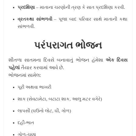
પ્રદક્ષિણા
– માતાના ચરણોની ત્રણ કે સાત પ્રદક્ષિણા કરવી.
વ્રતકથા સાંભળવી
– પૂજા બાદ પરિવાર સાથે માતાની કથા
સાંભળવી.
પરંપરાગત ભોજન
શીતળા સાતમના દિવસે બનાવાતું ભોજન હંમેશા
એક દિવસ
પહેલાં
તૈયાર કરવામાં આવે છે.
ભોજનમાં સામેલ:
પૂરી અથવા ભાખરી
શાક (સેવટામેટા, બટાટા શાક, આલુ મટર વગેરે)
લાપસી (ઘઉંનો લોટ, ઘી, ગોળ)
દહીં-ભાત
ગોળ-ચણા