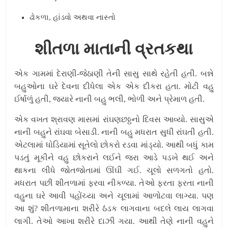
ઢોકળા, હાંડવો અથવા નાસ્તો
શીતળા માતાની વ્રતકથા
એક ગામમાં દેરાણી-જેઠાણી તેની સાસુ સાથે રહેતી હતી. બન્ને
બહુઓના ઘરે દેવના દીધેલા એક એક દીકરા હતા. મોટી વહુ
ઈર્ષાળું હતી, જ્યારે નાની બહુ ભલી, ભોળી અને પ્રેમાળ હતી.
એક વખત શ્રાવણ માસમાં રાંઘણછઠ્ઠનો દિવસ આવ્યો. સાસુએ
નાની બહુને રાંઘવા બેસાડી. નાની બહુ મધરાત સુધી રાંઘતી હતી.
એટલામાં ધોડિયામાં સૂતેલો છોકરો રડવા માંડ્યો. આથી બધું કામ
પડતું મૂકીને વહુ છોકરાને લઈને જરા આડે પડખે થઈ અને
થાકના લીધે જોતજોતામાં ઊંઘી ગઈ. ચૂલો સળગતો હતો.
મધરાત પછી શીતળામાં ફરવા નીકળ્યા. તેઓ ફરતા ફરતા નાની
વહુના ઘરે આવી પહોંચ્યા અને ચૂલામાં આળોટવા લાગ્યા. પણ
આ શું? શીતળામાના શરીરે ઠંડક લાગવાના બદલે લાય લાગવા
લાગી. તેઓ આખા શરીરે દાઝી ગયા. આથી તેણે નાની વહુને