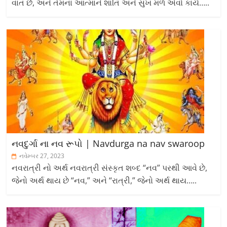
વાત છે, અને તેમના આત્માને શાંતિ અને સુખ મળે એવો કાર્ય…..
નવદુર્ગા ના નવ રૂપો | Navdurga na nav swaroop
નવેમ્બર 27, 2023
નવરાત્રી નો અર્થ નવરાત્રી સંસ્કૃત શબ્દ “નવ” પરથી આવે છે,
જેનો અર્થ થાય છે “નવ,” અને “રાત્રી,” જેનો અર્થ થાય…..