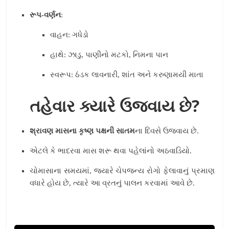
રૂપ-વર્ણન
:
વાહન: ગધેડો
હાથે: ઝાડુ, પાણીનો મટકો, નિમના પાન
સ્વરૂપ: ઠંડક લાવનારી, શાંત અને કરુણામયી માતા
તહેવાર ક્યારે ઉજવાય છે?
શ્રાવણ માસના કૃષ્ણ પક્ષની સાતમ
ના દિવસે ઉજવાય છે.
એટલે કે ભાદરવા માસ શરૂ થવા પહેલાંનો અઠવાડિયો.
ચોમાસાના સમયમાં, જ્યારે ચેપજન્ય રોગો ફેલાવાનું પ્રમાણ
વધારે હોય છે, ત્યારે આ વ્રતનું પાલન કરવામાં આવે છે.