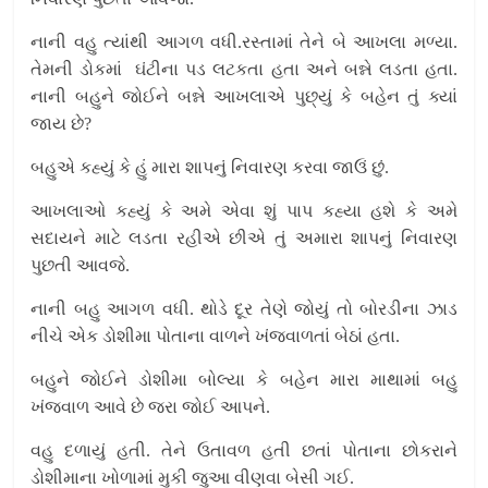
નાની વહુ ત્યાંથી આગળ વધી.રસ્તામાં તેને બે આખલા મળ્યા.
તેમની ડોકમાં ઘંટીના પડ લટકતા હતા અને બન્ને લડતા હતા.
નાની બહુને જોઈને બન્ને આખલાએ પુછ્યું કે બહેન તું ક્યાં
જાય છે?
બહુએ કહ્યું કે હું મારા શાપનું નિવારણ કરવા જાઉં છું.
આખલાઓ કહ્યું કે અમે એવા શું પાપ કહ્યા હશે કે અમે
સદાયને માટે લડતા રહીએ છીએ તું અમારા શાપનું નિવારણ
પુછતી આવજે.
નાની બહુ આગળ વધી. થોડે દૂર તેણે જોયું તો બોરડીના ઝાડ
નીચે એક ડોશીમા પોતાના વાળને ખંજવાળતાં બેઠાં હતા.
બહુને જોઈને ડોશીમા બોલ્યા કે બહેન મારા માથામાં બહુ
ખંજવાળ આવે છે જરા જોઈ આપને.
વહુ દળાયું હતી. તેને ઉતાવળ હતી છતાં પોતાના છોકરાને
ડોશીમાના ખોળામાં મુકી જુઆ વીણવા બેસી ગઈ.