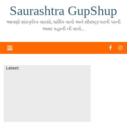
Skip
Saurashtra GupShup
to
content
આપણો સાંસ્કૃતિક વારસો, ધાર્મિક વાતો અને સૌરાષ્ટ્ર ધરતી પરની
અમર કહાની ની વાતો…
Latest: