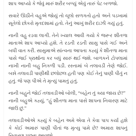
શાપ આપ્યો કે જેવું મારું શરીર બળ્યું એવું તારું પેટ બળજો.
સવારે ઊઠીને વહુએ જોયું તો ચૂલો સળગતો હતો અને પડખામાં
સૂતેલો છોકરો મૃતદશામાં હતો. તેનું આખું શરીર દાઝી ગયું હતું.
નાની વહુ રડવા લાગી. તેને ખ્યાલ આવી ગયો કે જરૂર શીતળા
માતાએ શાપ આપ્યો હશે. તે રડતી રડતી સાસુ પાસે ગઈ અને
બધી વાત કરી. સાસુમાએ સાંત્વના આપતા કહ્યું કે શીતળા માતા
પાસે જઈ પ્રાર્થાના કર બધું સારું થઈ જશે. બાળકને ટોપલામાં
નાખી નાની બહુ નિકળી પડી. રસ્તામાં બે તલાવડી તેણે જોઈ.
બન્ને તલાવડી પાણીથી છલોછલ હતી પણ કોઈ તેનું પાણી પીતું ન
હતું. જે પણ પીએ તે મૃત્યું પામતું હતું.
નાની બહુને જોઈ તલાવડીઓ બોલી, “બહેન તું ક્યા જાય છે?”
નાની બહુએ કહ્યું, “હું શીતળા માતા પાસે શાપના નિવારણ માટે
જાઉં છું.”
તલાવડીઓએ કહ્યું કે બહેન અમે એવા તે કેવા પાપ કર્યા હશે
કે કોઈ અમારું પાણી પીતાં જ મૃત્યુ પામે છે? અમારા શાપનું
નિવારણ પુછતા આવજો.