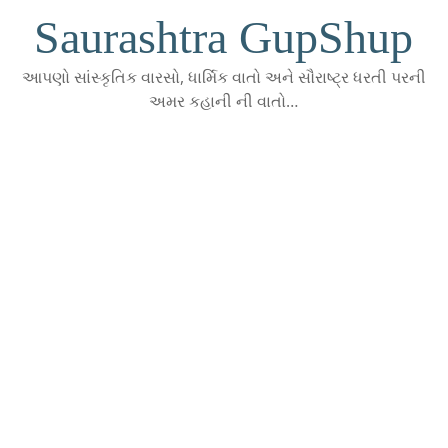
Skip
Saurashtra GupShup
to
content
આપણો સાંસ્કૃતિક વારસો, ધાર્મિક વાતો અને સૌરાષ્ટ્ર ધરતી પરની
અમર કહાની ની વાતો…