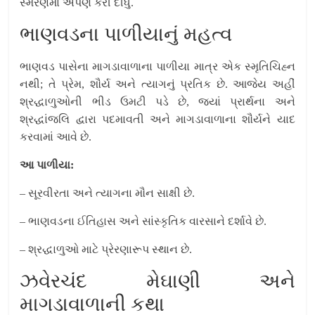
સ્મરણમાં અર્પણ કરી દીધું.
ભાણવડના પાળીયાનું મહત્વ
ભાણવડ પાસેના માગડાવાળાના પાળીયા માત્ર એક સ્મૃતિચિહ્ન
નથી; તે પ્રેમ, શૌર્ય અને ત્યાગનું પ્રતિક છે. આજેય અહીં
શ્રદ્ધાળુઓની ભીડ ઉમટી પડે છે, જ્યાં પ્રાર્થના અને
શ્રદ્ધાંજલિ દ્વારા પદમાવતી અને માગડાવાળાના શૌર્યને યાદ
કરવામાં આવે છે.
આ પાળીયા:
– સૂરવીરતા અને ત્યાગના મૌન સાક્ષી છે.
– ભાણવડના ઈતિહાસ અને સાંસ્કૃતિક વારસાને દર્શાવે છે.
– શ્રદ્ધાળુઓ માટે પ્રેરણારૂપ સ્થાન છે.
ઝવેરચંદ મેઘાણી અને
માગડાવાળાની કથા