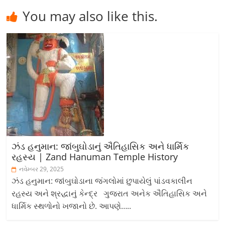
You may also like this.
ઝંડ હનુમાન: જાંબુઘોડાનું ઐતિહાસિક અને ધાર્મિક
રહસ્ય | Zand Hanuman Temple History
નવેમ્બર 29, 2025
ઝંડ હનુમાન: જાંબુઘોડાના જંગલોમાં છુપાયેલું પાંડવકાલીન
રહસ્ય અને શ્રદ્ધાનું કેન્દ્ર ગુજરાત અનેક ઐતિહાસિક અને
ધાર્મિક સ્થળોનો ખજાનો છે. આપણે…..