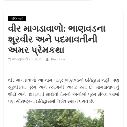
ધાર્મિક વાતો
વીર માગડાવાળો: ભાણવડના
શૂરવીર અને પદમાવતીની
અમર પ્રેમકથા
જાન્યુઆરી 25, 2025
Ravi Zala
વીર માગડાવાળો આ નામ માત્ર ભાણવડનો ઇતિહાસ નહીં, પણ
સૂરવીરતા, પ્રેમ અને ત્યાગની અમર કથા છે. માગડાવાળાનું
શૌર્ય અને પદમાવતી સાથેનો તેમનો અનોખો પ્રેમ સંબંધ આજે
પણ સૌરાષ્ટ્રના ઇતિહાસમાં વિશેષ સ્થાન ધરાવે છે.