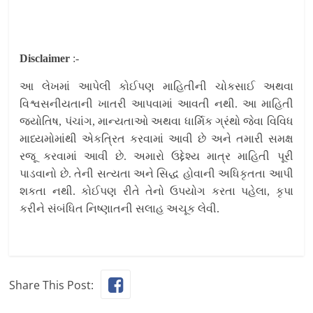
Disclaimer
:-
આ લેખમાં આપેલી કોઈપણ માહિતીની ચોકસાઈ અથવા
વિશ્વસનીયતાની ખાતરી આપવામાં આવતી નથી. આ માહિતી
જ્યોતિષ, પંચાંગ, માન્યતાઓ અથવા ધાર્મિક ગ્રંથો જેવા વિવિધ
માધ્યમોમાંથી એકત્રિત કરવામાં આવી છે અને તમારી સમક્ષ
રજૂ કરવામાં આવી છે. અમારો ઉદ્દેશ્ય માત્ર માહિતી પૂરી
પાડવાનો છે. તેની સત્યતા અને સિદ્ધ હોવાની અધિકૃતતા આપી
શકતા નથી. કોઈપણ રીતે તેનો ઉપયોગ કરતા પહેલા, કૃપા
કરીને સંબંધિત નિષ્ણાતની સલાહ અચૂક લેવી.
Share This Post: