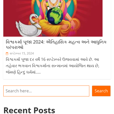
વિશ્વકર્મા પૂજા 2024: ઐતિહાસિક મહત્વ અને આધુનિક
પરંપરાઓ
સપ્ટેમ્બર 15, 2024
વિશ્વકર્મા પૂજા દર વર્ષે 16 સપ્ટેમ્બરે ઉજવવામાં આવે છે. આ
તહેવાર ભગવાન વિશ્વકર્માના સન્માનમાં આયોજિત થાય છે,
જેમણે હિન્દુ ધર્મમાં…..
શોધો
Search
Recent Posts