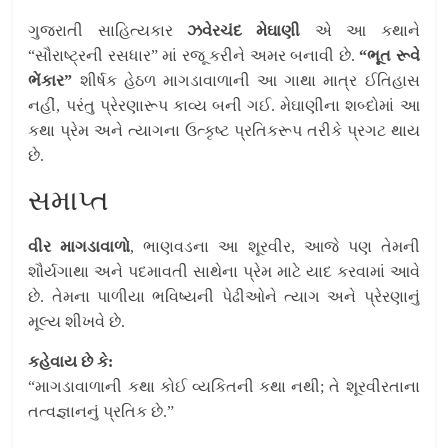
ગુજરાતી સાહિત્યકાર
ઝવેરચંદ મેઘાણી
એ આ કથાને
“સૌરાષ્ટ્રની રસધાર” માં રજૂ કરીને અમર બનાવી છે.
“ભૂત રૂવે
ભેંકાર”
શીર્ષક હેઠળ માગડાવાળાની આ ગાથા માત્ર ઈતિહાસ
નહીં, પરંતુ પ્રેરણારૂપ કાવ્ય બની ગઈ. મેઘાણીના શબ્દોમાં આ
કથા પ્રેમ અને ત્યાગના ઉત્કૃષ્ટ પ્રતિકરૂપ તરીકે પ્રગટ થાય
છે.
સમાપ્ત
વીર માગડાવાળો
, ભાણવડના આ શૂરવીર, આજે પણ તેમની
શૌર્યગાથા અને પદમાવતી સાથેના પ્રેમ માટે યાદ કરવામાં આવે
છે. તેમના પાળીયા ભવિષ્યની પેઢીઓને ત્યાગ અને પ્રેરણાનું
મૂલ્ય શીખવે છે.
કહેવાય છે કે:
“માગડાવાળાની કથા કોઈ વ્યકિતની કથા નથી; તે શૂરવીરતાના
તત્વજ્ઞાનનું પ્રતિક છે.”