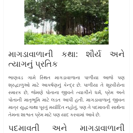
માગડાવાળાની કથા: શૌર્ય અને
ત્યાગનું પ્રતિક
ભાણવડ ગામે સ્થિત માગડાવાળાના પાળીયા આજે પણ
શ્રદ્ધાળુઓ માટે આકર્ષણનું કેન્દ્ર છે. પાળીયા તે શૂરવીરોના
સ્મારક છે, જેમણે પોતાના જીવને ત્યાગીને ધર્મ, પ્રેમ અને
પોતાની માતૃભૂમિ માટે લડત આપી હતી. માગડાવાળાનું જીવન
માત્ર યુદ્ધગાથા પૂરતું મર્યાદિત નહોતું, પણ તે પદમાવતી સાથેના
તેમના શાશ્વત પ્રેમ માટે પણ યાદ કરવામાં આવે છે.
પદમાવતી અને માગડાવાળાની