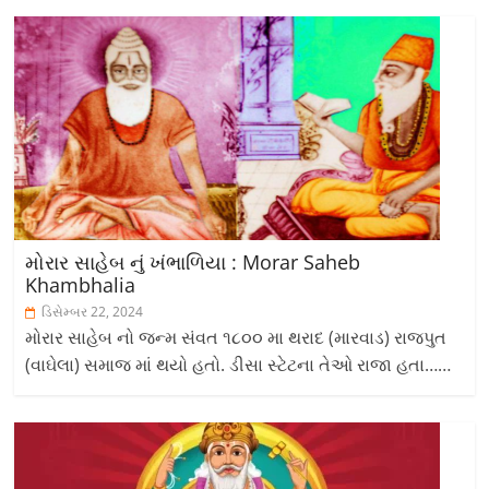
મોરાર સાહેબ નું ખંભાળિયા : Morar Saheb
Khambhalia
ડિસેમ્બર 22, 2024
મોરાર સાહેબ નો જન્મ સંવત ૧૮૦૦ મા થરાદ (મારવાડ) રાજપુત
(વાઘેલા) સમાજ માં થયો હતો. ડીસા સ્ટેટના તેઓ રાજા હતા……