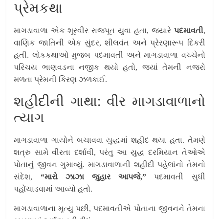
પ્રેમકથા
માગડાવાળા એક શૂરવીર રાજપૂત યુવા હતા, જ્યારે
પદમાવતી
,
વાણિક જાતિની એક સુંદર, શીલવંત અને પ્રેરણારૂપ દિકરી
હતી. લોકકથાઓ મુજબ પદમાવતી અને માગડાવાળા વચ્ચેનો
પરિચય ભાણવડના નજીક થયો હતો, જ્યાં તેમની નજરો
મળતા પ્રેમની કિરણ ઝળકાઈ.
શહીદીની ગાથા: વીર માગડાવાળાનો
ત્યાગ
માગડાવાળા ગાયોને બચાવવા યુદ્ધમાં શહીદ થયા હતા. તેમણે
શત્રુ સામે વીરતા દર્શાવી, પરંતુ આ યુદ્ધ દરમિયાન તેઓએ
પોતાનું જીવન ગુમાવ્યું. માગડાવાળાની શહીદી પહેલાંનો તેમનો
સંદેશ,
“મારો ઝાઝા જુહાર આપજે,”
પદમાવતી સુધી
પહોંચાડવામાં આવ્યો હતો.
માગડાવાળાના મૃત્યુ પછી, પદમાવતીએ પોતાના જીવનને તેમના